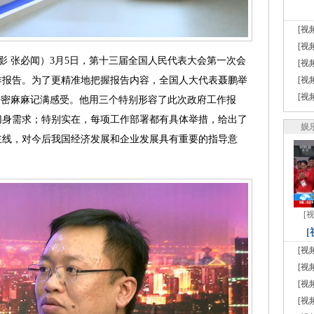
[视
[视
摄影 张必闻）3月5日，第十三届全国人民代表大会第一次会
[视
作报告。为了更精准地把握报告内容，全国人大代表聂鹏举
[视
[视
密密麻麻记满感受。他用三个特别形容了此次政府工作报
切身需求；特别实在，每项工作部署都有具体举措，给出了
娱
主线，对今后我国经济发展和企业发展具有重要的指导意
[
[视
[视
[视
[视