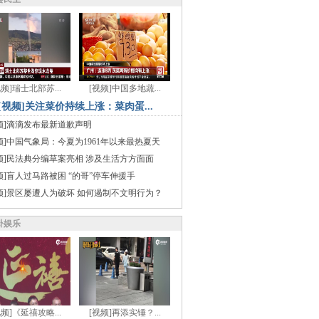
视频]瑞士北部苏...
[视频]中国多地蔬...
[视频]关注菜价持续上涨：菜肉蛋...
频]滴滴发布最新道歉声明
频]中国气象局：今夏为1961年以来最热夏天
频]民法典分编草案亮相 涉及生活方方面面
频]盲人过马路被困 “的哥”停车伸援手
频]景区屡遭人为破坏 如何遏制不文明行为？
卦娱乐
视频]《延禧攻略...
[视频]再添实锤？...