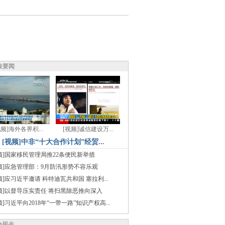
政要闻
视频]海外各界积...
[视频]诚信建设万...
[视频]中非“十大合作计划”经贸...
频]国家移民管理局推22条便民新举措
频]应急管理部：9月防汛形势不容乐观
频]应习近平邀请 科特迪瓦共和国 塞拉利...
频]以督导压实责任 将扫黑除恶推向深入
频]习近平向2018年“一带一路”知识产权高...
会民生