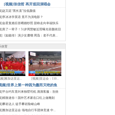
[视频]张信哲 再开巡回演唱会
频]赵又廷“黑长直”拉低颜值
频]李冰冰学英语 竟不为演电影？
频]金星复婚后首晒婚纱照 甜称走向幸福快乐
频]美了一辈子！51岁周慧敏近照曝光容颜依旧
频]《如懿传》演少女遭嘲 周迅：老不代表...
乐体育
视频]雅加达亚运...
[视频]亚运会：110...
[视频]世界上第一种因为蠢而灭绝的鱼
频]平台约车竟叫来独臂司机 滴滴客服：别坐
频]精致迷你！国外艺术家在口红上做雕刻
频]攀岩达人 徒手攀岩险峻山峰
频]雅加达亚运会·场地自行车团体竞速 中...