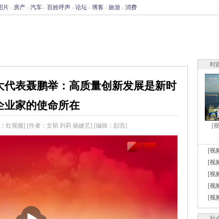
图片
-
房产
-
汽车
-
百姓呼声
-
论坛
-
博客
-
旅游
-
消费
时
大代表聂鹏举：高质量创新发展是新时
企业家的使命所在
源：红视频]
[作者：文韬 刘莉 杨婕艺]
[编辑：彭浩]
[
[视
[视
[视
[视
[视
播
放
社