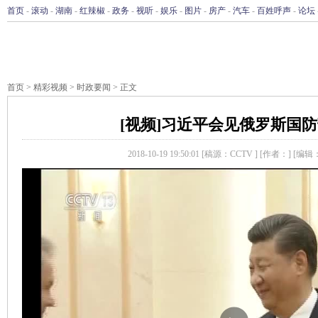
首页
-
滚动
-
湖南
-
红辣椒
-
政务
-
视听
-
娱乐
-
图片
-
房产
-
汽车
-
百姓呼声
-
论坛
首页
>
精彩视频
>
时政要闻
> 正文
[视频]习近平会见俄罗斯国
2018-10-19 19:50:01
[稿源：CCTV ]
[作者：]
[编辑
播