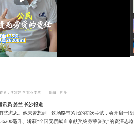
作者：李雅婷 李雨沁 姜兰
编辑：周曼
通讯员 姜兰 长沙报道
有些忐忑。他未曾想到，这场略带紧张的初次尝试，会开启一段跨
36200毫升、斩获“全国无偿献血奉献奖终身荣誉奖”的资深志