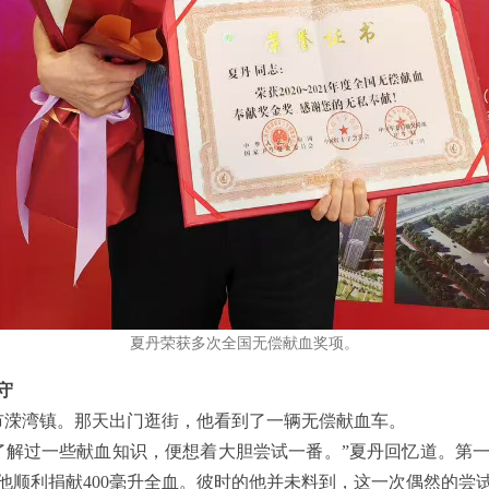
夏丹荣获多次全国无偿献血奖项。
守
长沙市溁湾镇。那天出门逛街，他看到了一辆无偿献血车。
了解过一些献血知识，便想着大胆尝试一番。”夏丹回忆道。第
他顺利捐献400毫升全血。彼时的他并未料到，这一次偶然的尝试