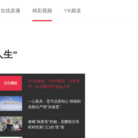
在线直播
精彩视频
VR频道
人生”
125次献血、36200毫升、24年坚
守：长沙夏丹的“热血人生”
一心家具：坚守品质初心 智能制
造跑出产销“加速度”
被喊“疯婆老”的她，是醴陵石塅
村村民家门口的“医”靠