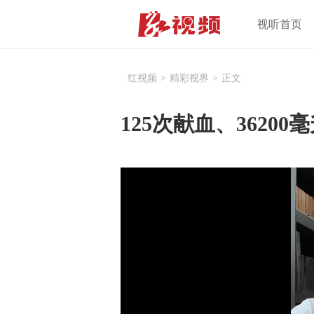
视听首页
红视频
>
精彩视界
>
正文
125次献血、3620