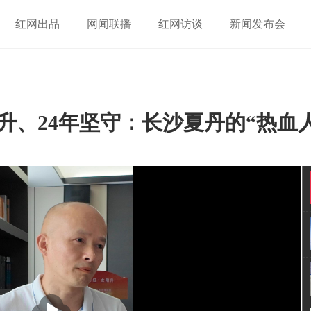
红网出品
网闻联播
红网访谈
新闻发布会
0毫升、24年坚守：长沙夏丹的“热血
播
放