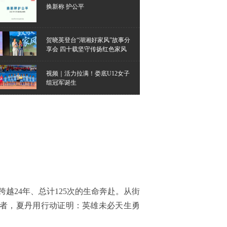
换新称 护公平
贺晓英登台“湖湘好家风”故事分
享会 四十载坚守传扬红色家风
视频｜活力拉满！娄底U12女子
组冠军诞生
越24年、总计125次的生命奔赴。从街
愿者，夏丹用行动证明：英雄未必天生勇