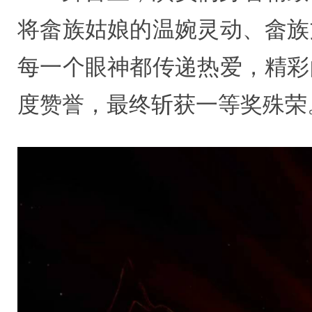
将畲族姑娘的温婉灵动、畲族
每一个眼神都传递热爱，精彩
度赞誉，最终斩获一等奖殊荣