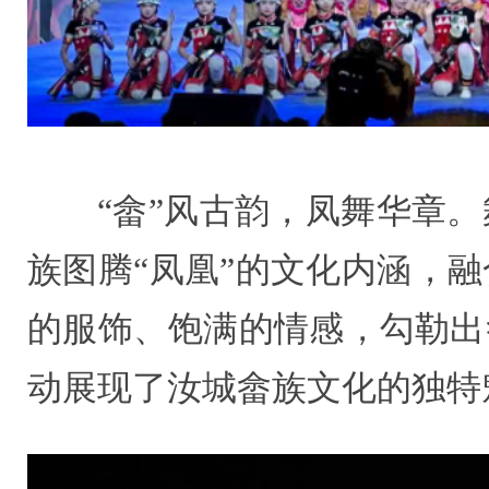
“畲”风古韵，凤舞华章
族图腾“凤凰”的文化内涵，
的服饰、饱满的情感，勾勒出
动展现了汝城畲族文化的独特