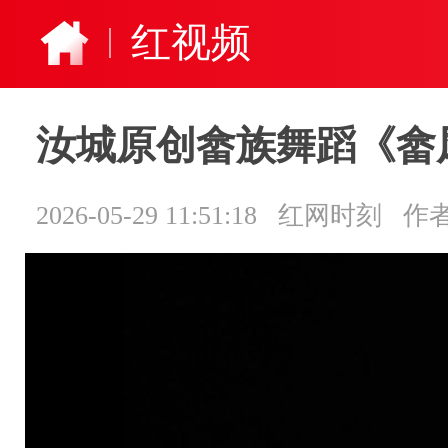
红视频
汝城原创畲族舞蹈《畲
2026-05-29 11:51:18
红网时刻
作