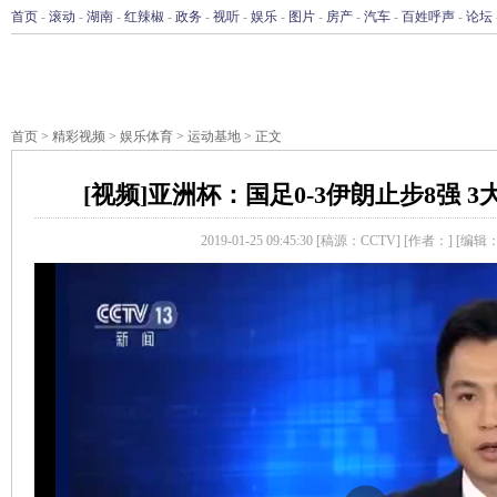
首页
-
滚动
-
湖南
-
红辣椒
-
政务
-
视听
-
娱乐
-
图片
-
房产
-
汽车
-
百姓呼声
-
论坛
首页
>
精彩视频
>
娱乐体育
>
运动基地
> 正文
[视频]亚洲杯：国足0-3伊朗止步8强 
2019-01-25 09:45:30
[稿源：CCTV]
[作者：]
[编辑
播