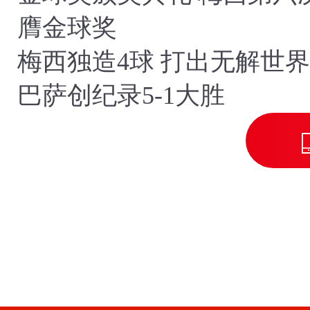
膺金球奖
梅西独造4球 打出无解世
巴萨创纪录5-1大胜