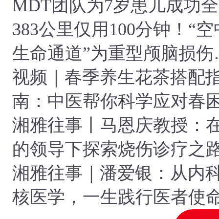
MDT团队为7岁患儿成功
松果体区巨瘤
383公里仅用100分钟！“空
生命通道”为重型颅脑损伤
者赢得生机
视频｜春季养生花茶搭配
南：中医帮你科学应对春
唤醒身心
湘雅往事丨马恩庆教授：
的领导下探索烧伤诊疗之
湘雅往事｜潘爱银：从内
核医学，一生践行医者使