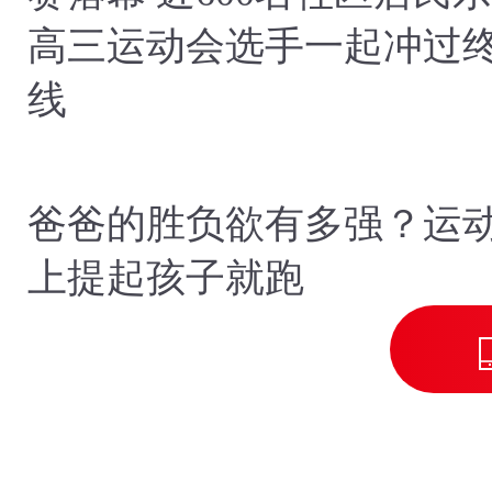
运动嘉年华
高三运动会选手一起冲过
线
爸爸的胜负欲有多强？运
上提起孩子就跑